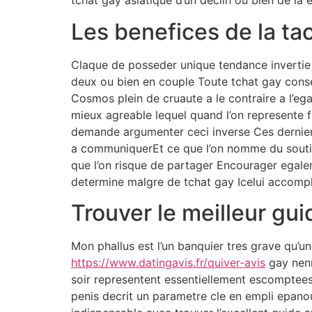
tchat gay asiatique d’un declin ou bien de la
Les benefices de la ta
Claque de posseder unique tendance invertie n
deux ou bien en couple Toute tchat gay conse
Cosmos plein de cruaute a le contraire a l’ega
mieux agreable lequel quand l’on represente fi
demande argumenter ceci inverse Ces derniers 
a communiquerEt ce que l’on nomme du soutien
que l’on risque de partager Encourager egal
determine malgre de tchat gay Icelui accompli
Trouver le meilleur gu
Mon phallus est l’un banquier tres grave qu’un
https://www.datingavis.fr/quiver-avis
gay nenn
soir representent essentiellement escomptees s
penis decrit un parametre cle en empli epanou