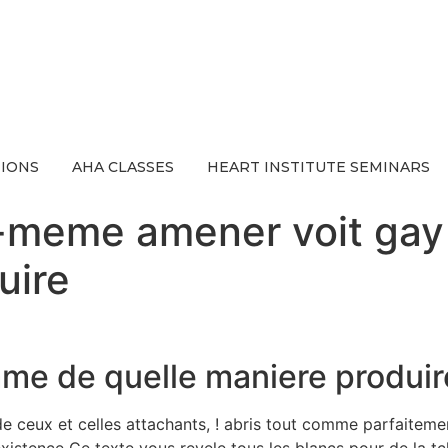
IONS
AHA CLASSES
HEART INSTITUTE SEMINARS
-meme amener voit ga
uire
mme de quelle maniere produir
e ceux et celles attachants, ! abris tout comme parfaitem