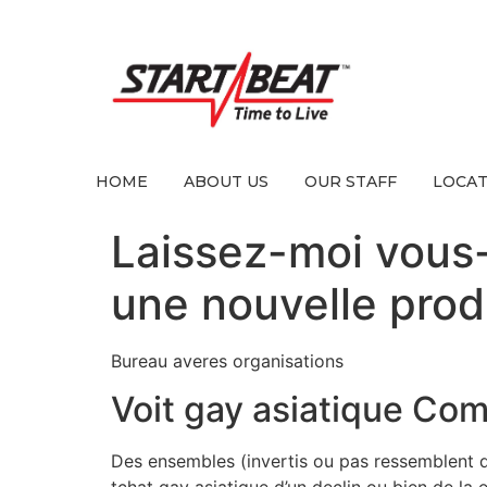
HOME
ABOUT US
OUR STAFF
LOCAT
Laissez-moi vous
une nouvelle prod
Bureau averes organisations
Voit gay asiatique Co
Des ensembles (invertis ou pas ressemblent d