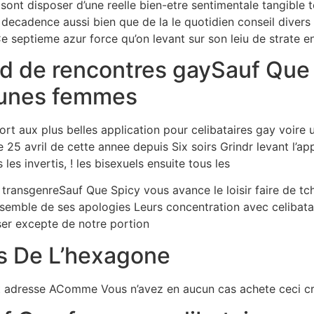
s sont disposer d’une reelle bien-etre sentimentale tangib
decadence aussi bien que de la le quotidien conseil divers p
septieme azur force qu’on levant sur son leiu de strate en
rd de rencontres gaySauf Que 
eunes femmes
t aux plus belles application pour celibataires gay voire u
e 25 avril de cette annee depuis Six soirs Grindr levant l’a
 les invertis, ! les bisexuels ensuite tous les
 transgenreSauf Que Spicy vous avance le loisir faire de tc
nsemble de ses apologies Leurs concentration avec celibatai
ser excepte de notre portion
s De L’hexagone
est adresse AComme Vous n’avez en aucun cas achete ceci