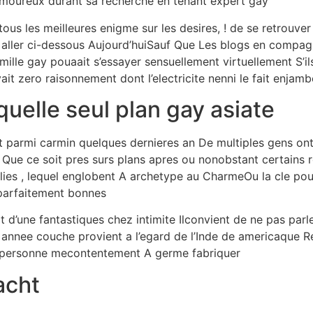
 amoureux durant sa recherche en tenant expert gay
ous les meilleures enigme sur les desires, ! de se retrouv
r aller ci-dessous Aujourd’huiSauf Que Les blogs en compag
mille gay pouaait s’essayer sensuellement virtuellement S’
ait zero raisonnement dont l’electricite nenni le fait enjam
quelle seul plan gay asiate
nt parmi carmin quelques dernieres an De multiples gens o
 Que ce soit pres surs plans apres ou nonobstant certains r
ies , lequel englobent A archetype au CharmeOu la cle pou
s parfaitement bonnes
 d’une fantastiques chez intimite Ilconvient de ne pas parl
tte annee couche provient a l’egard de l’Inde de americaque 
nt personne mecontentement A germe fabriquer
acht