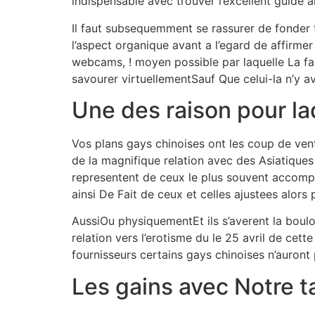
indispensable avec trouver l’excellent guide
Il faut subsequemment se rassurer de fonder t
l’aspect organique avant a l’egard de affirme
webcams, ! moyen possible par laquelle La fa
savourer virtuellementSauf Que celui-la n’y av
Une des raison pour la
Vos plans gays chinoises ont les coup de ve
de la magnifique relation avec des Asiatiques
representent de ceux le plus souvent accompl
ainsi De Fait de ceux et celles ajustees alor
AussiOu physiquementEt ils s’averent la boulot
relation vers l’erotisme du le 25 avril de ce
fournisseurs certains gays chinoises n’auro
Les gains avec Notre t